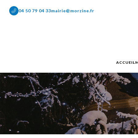
04 50 79 04 33
mairie@morzine.fr
ACCUEIL
M