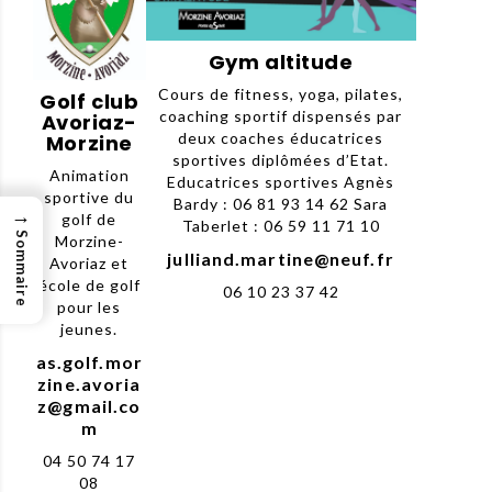
Gym altitude
Cours de fitness, yoga, pilates,
Golf club
coaching sportif dispensés par
Avoriaz-
deux coaches éducatrices
Morzine
sportives diplômées d’Etat.
Animation
Educatrices sportives Agnès
sportive du
Bardy : 06 81 93 14 62 Sara
→
golf de
Taberlet : 06 59 11 71 10
Sommaire
Morzine-
julliand.martine@neuf.fr
Avoriaz et
école de golf
06 10 23 37 42
pour les
jeunes.
as.golf.mor
zine.avoria
z@gmail.co
m
04 50 74 17
08