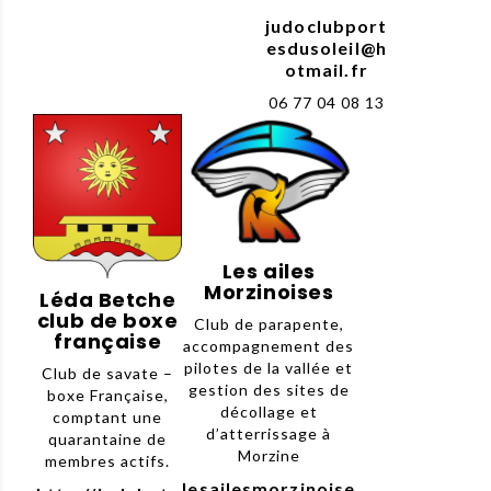
judoclubport
esdusoleil@h
otmail.fr
06 77 04 08 13
Les ailes
Morzinoises
Léda Betche
club de boxe
Club de parapente,
française
accompagnement des
pilotes de la vallée et
Club de savate –
gestion des sites de
boxe Française,
décollage et
comptant une
d’atterrissage à
quarantaine de
Morzine
membres actifs.
lesailesmorzinoise