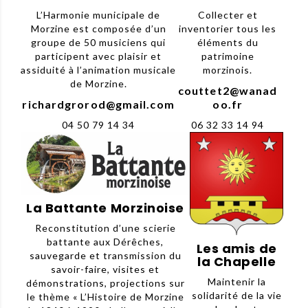
L’Harmonie municipale de
Collecter et
Morzine est composée d’un
inventorier tous les
groupe de 50 musiciens qui
éléments du
participent avec plaisir et
patrimoine
assiduité à l’animation musicale
morzinois.
de Morzine.
couttet2@wanad
richardgrorod@gmail.com
oo.fr
04 50 79 14 34
06 32 33 14 94
La Battante Morzinoise
Reconstitution d’une scierie
battante aux Dérêches,
Les amis de
sauvegarde et transmission du
la Chapelle
savoir-faire, visites et
Maintenir la
démonstrations, projections sur
solidarité de la vie
le thème « L’Histoire de Morzine