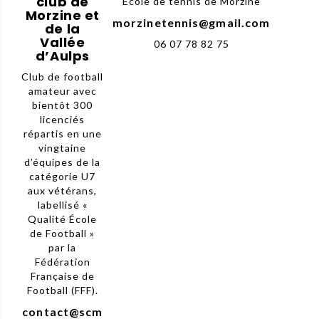
club de
Ecole de tennis de Morzine
Morzine et
morzinetennis@gmail.com
de la
Vallée
06 07 78 82 75
d’Aulps
Club de football
amateur avec
bientôt 300
licenciés
répartis en une
vingtaine
d’équipes de la
catégorie U7
aux vétérans,
labellisé «
Qualité École
de Football »
par la
Fédération
Française de
Football (FFF).
contact@scm