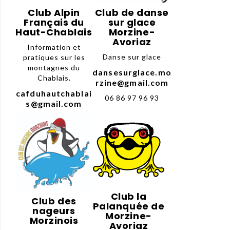
Club Alpin
Club de danse
Français du
sur glace
Haut-Chablais
Morzine-
Avoriaz
Information et
Danse sur glace
pratiques sur les
montagnes du
dansesurglace.mo
Chablais.
rzine@gmail.com
cafduhautchablai
06 86 97 96 93
s@gmail.com
Club la
Club des
Palanquée de
nageurs
Morzine-
Morzinois
Avoriaz