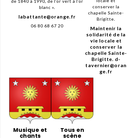
locale et
de 1840 à 1990, de l’or vert à l’or
conserver la
blanc ».
chapelle Sainte-
labattante@orange.fr
Brigitte.
06 80 68 67 20
Maintenir la
solidarité de la
vie locale et
conserver la
chapelle Sainte-
Brigitte. d-
tavernier@oran
ge.fr
Musique et
Tous en
chants
scène