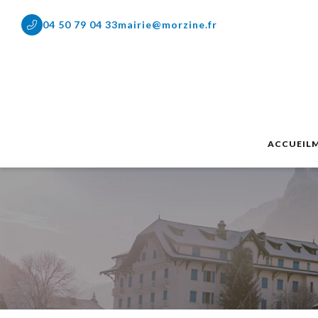
04 50 79 04 33
mairie@morzine.fr
ACCUEIL
M