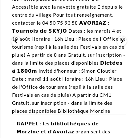
⛰

𝗥𝗔𝗣𝗣𝗘𝗟 : les 𝗯𝗶𝗯𝗹𝗶𝗼𝘁𝗵𝗲̀𝗾𝘂𝗲𝘀 𝗱𝗲
𝗠𝗼𝗿𝘇𝗶𝗻𝗲 𝗲𝘁 𝗱'𝗔𝘃𝗼𝗿𝗶𝗮𝘇 organisent des