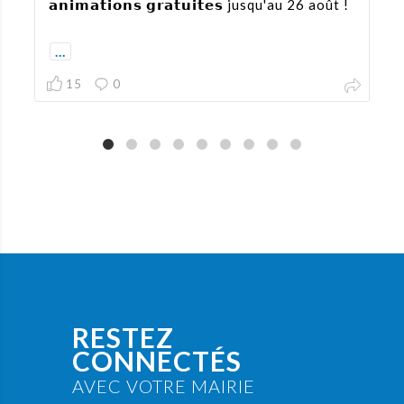
𝗮𝗻𝗶𝗺𝗮𝘁𝗶𝗼𝗻𝘀 𝗴𝗿𝗮𝘁𝘂𝗶𝘁𝗲𝘀 jusqu'au 26 août !
...
15
0
RESTEZ
CONNECTÉS
AVEC VOTRE MAIRIE