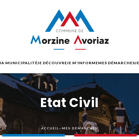
A MUNICIPALITÉ
JE DÉCOUVRE
JE M’INFORME
MES DÉMARCHES
J
Etat Civil
ACCUEIL
—
MES DÉMARCHES