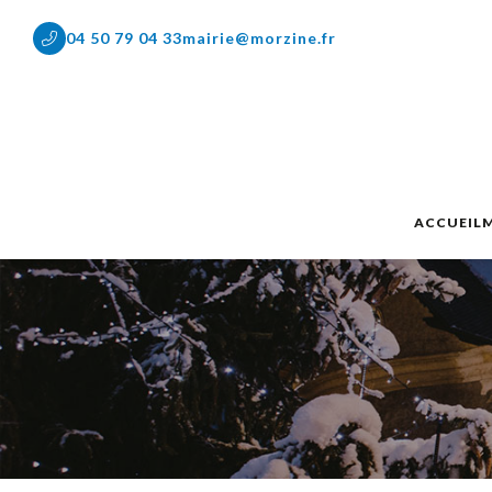
04 50 79 04 33
mairie@morzine.fr
ACCUEIL
M