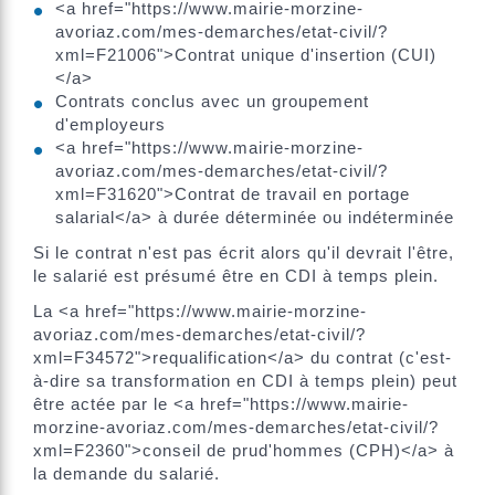
<a href="https://www.mairie-morzine-
avoriaz.com/mes-demarches/etat-civil/?
xml=F21006">Contrat unique d'insertion (CUI)
</a>
Contrats conclus avec un groupement
d'employeurs
<a href="https://www.mairie-morzine-
avoriaz.com/mes-demarches/etat-civil/?
xml=F31620">Contrat de travail en portage
salarial</a> à durée déterminée ou indéterminée
Si le contrat n'est pas écrit alors qu'il devrait l'être,
le salarié est présumé être en CDI à temps plein.
La <a href="https://www.mairie-morzine-
avoriaz.com/mes-demarches/etat-civil/?
xml=F34572">requalification</a> du contrat (c'est-
à-dire sa transformation en CDI à temps plein) peut
être actée par le <a href="https://www.mairie-
morzine-avoriaz.com/mes-demarches/etat-civil/?
xml=F2360">conseil de prud'hommes (CPH)</a> à
la demande du salarié.