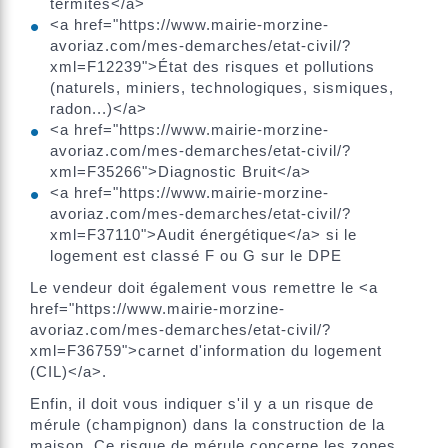
termites</a>
<a href="https://www.mairie-morzine-
avoriaz.com/mes-demarches/etat-civil/?
xml=F12239">État des risques et pollutions
(naturels, miniers, technologiques, sismiques,
radon...)</a>
<a href="https://www.mairie-morzine-
avoriaz.com/mes-demarches/etat-civil/?
xml=F35266">Diagnostic Bruit</a>
<a href="https://www.mairie-morzine-
avoriaz.com/mes-demarches/etat-civil/?
xml=F37110">Audit énergétique</a> si le
logement est classé F ou G sur le DPE
Le vendeur doit également vous remettre le <a
href="https://www.mairie-morzine-
avoriaz.com/mes-demarches/etat-civil/?
xml=F36759">carnet d'information du logement
(CIL)</a>.
Enfin, il doit vous indiquer s'il y a un risque de
mérule (champignon) dans la construction de la
maison. Ce risque de mérule concerne les zones