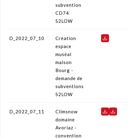
subvention
CD74
S2LOW
D_2022_07_10
Création
espace
muséal
maison
Bourg -
demande de
subventions
S2LOW
D_2022_07_11
Climsnow
domaine
Avoriaz -
convention