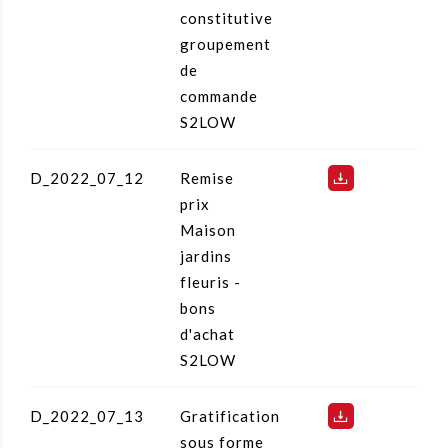
constitutive
groupement
de
commande
S2LOW
D_2022_07_12
Remise
prix
Maison
jardins
fleuris -
bons
d'achat
S2LOW
D_2022_07_13
Gratification
sous forme