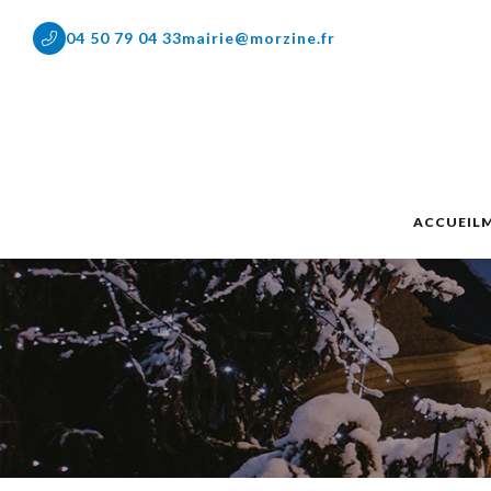
04 50 79 04 33
mairie@morzine.fr
ACCUEIL
M