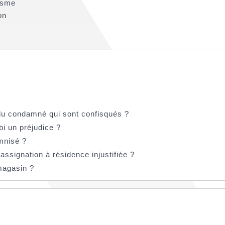
risme
on
du condamné qui sont confisqués ?
i un préjudice ?
mnisé ?
assignation à résidence injustifiée ?
magasin ?