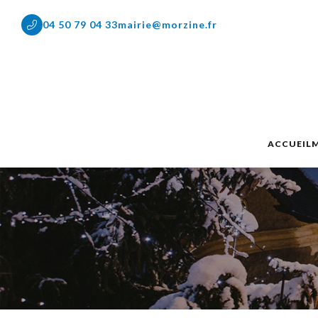
04 50 79 04 33
mairie@morzine.fr
ACCUEIL
M