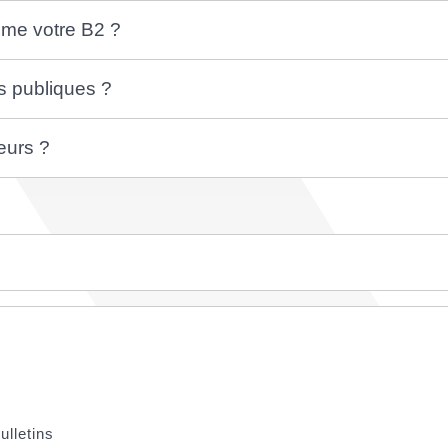
ême votre B2 ?
és publiques ?
eurs ?
ulletins