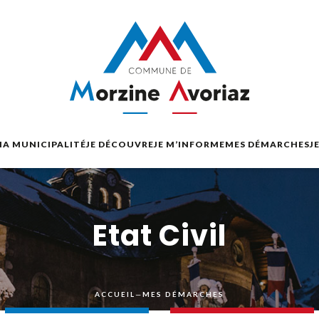
A MUNICIPALITÉ
JE DÉCOUVRE
JE M’INFORME
MES DÉMARCHES
J
Etat Civil
ACCUEIL
—
MES DÉMARCHES