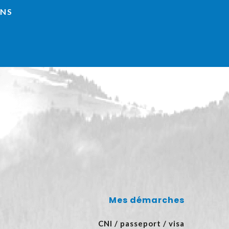
INS
Mes démarches
CNI / passeport / visa