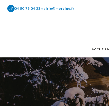
04 50 79 04 33
mairie@morzine.fr
ACCUEIL
M