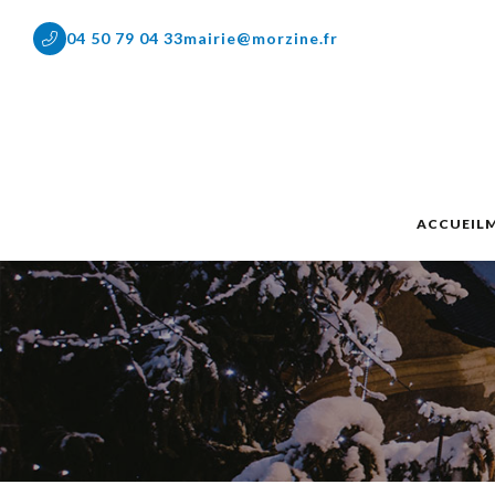
04 50 79 04 33
mairie@morzine.fr
ACCUEIL
M