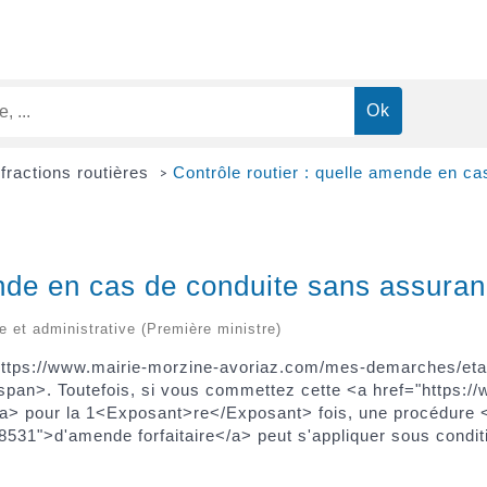
nfractions routières
Contrôle routier : quelle amende en c
>
ende en cas de conduite sans assura
le et administrative (Première ministre)
https://www.mairie-morzine-avoriaz.com/mes-demarches/etat
pan>. Toutefois, si vous commettez cette <a href="https:/
a> pour la 1<Exposant>re</Exposant> fois, une procédure <
1">d'amende forfaitaire</a> peut s'appliquer sous conditio