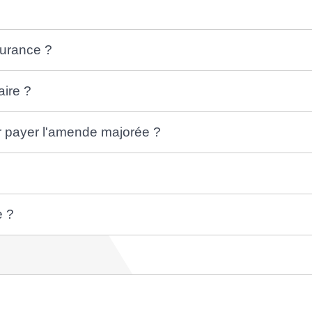
surance ?
aire ?
ur payer l'amende majorée ?
e ?