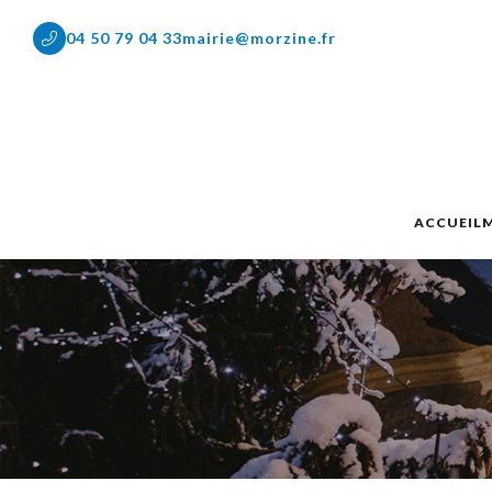
04 50 79 04 33
mairie@morzine.fr
ACCUEIL
M