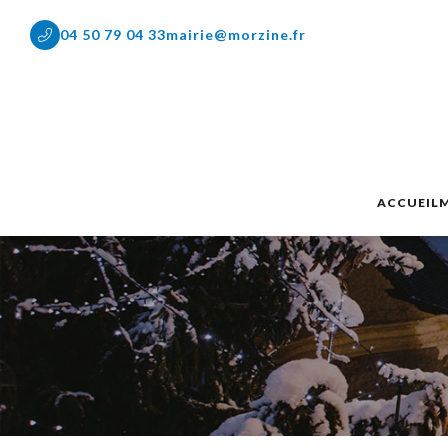
04 50 79 04 33
mairie@morzine.fr
ACCUEIL
M