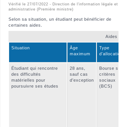
Vérifié le 27/07/2022 - Direction de l'information légale et
administrative (Première ministre)
Selon sa situation, un étudiant peut bénéficier de
certaines aides.
Aides auxq
Situation
Âge
Type
maximum
d'allocation
Étudiant qui rencontre
28 ans,
Bourse sur
des difficultés
sauf cas
critères
matérielles pour
d’exception
sociaux
poursuivre ses études
(BCS)