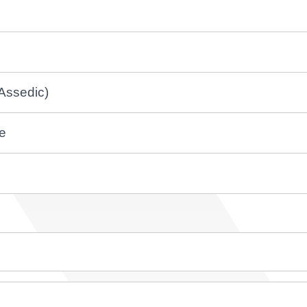
 Assedic)
e