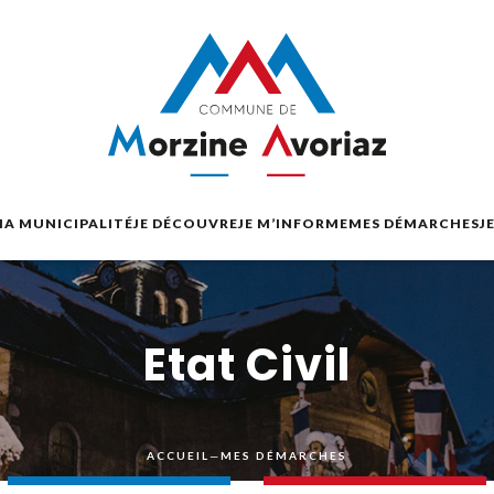
A MUNICIPALITÉ
JE DÉCOUVRE
JE M’INFORME
MES DÉMARCHES
J
Etat Civil
ACCUEIL
—
MES DÉMARCHES