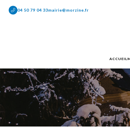
04 50 79 04 33
mairie@morzine.fr
ACCUEIL
M