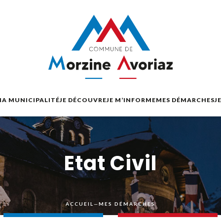
A MUNICIPALITÉ
JE DÉCOUVRE
JE M’INFORME
MES DÉMARCHES
J
Etat Civil
ACCUEIL
—
MES DÉMARCHES