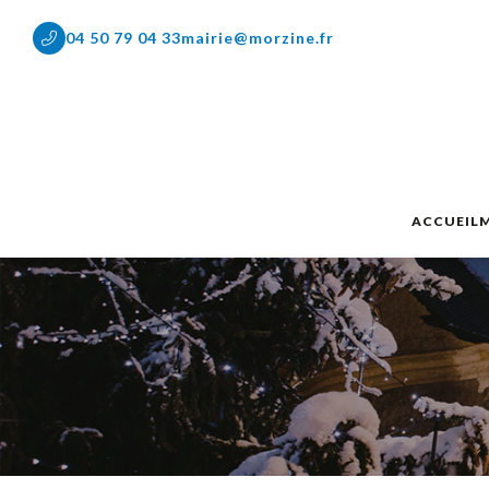
04 50 79 04 33
mairie@morzine.fr
ACCUEIL
M