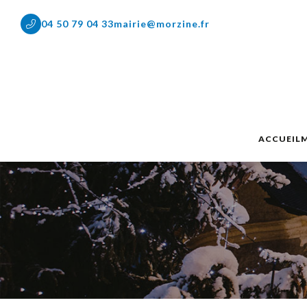
04 50 79 04 33
mairie@morzine.fr
ACCUEIL
M