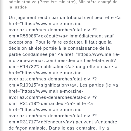
administrative (Première ministre), Ministère chargé de
la justice
Un jugement rendu par un tribunal civil peut être <a
href="https://www.mairie-morzine-
avoriaz.com/mes-demarches/etat-civil/?
xml=R55986">exécuté</a> immédiatement sauf
exceptions. Pour le faire exécuter, il faut que la
décision ait été portée à la connaissance de la
partie condamnée par <a href="https://www.mairie-
morzine-avoriaz.com/mes-demarches/etat-civil/?
xml=R14732">notification</a> du greffe ou par <a
href="https://www.mairie-morzine-
avoriaz.com/mes-demarches/etat-civil/?
xml=R10915">signification</a>. Les parties (le <a
href="https://www.mairie-morzine-
avoriaz.com/mes-demarches/etat-civil/?
xml=R31718">demandeur</a> et le <a
href="https://www.mairie-morzine-
avoriaz.com/mes-demarches/etat-civil/?
xml=R31717">défendeur</a>) peuvent s'entendre
de façon amiable. Dans le cas contraire, il y a