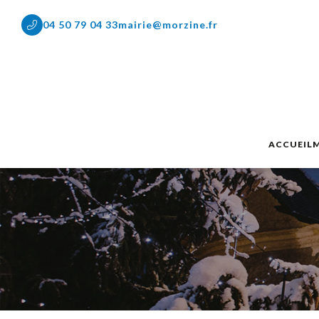
04 50 79 04 33
mairie@morzine.fr
ACCUEIL
M