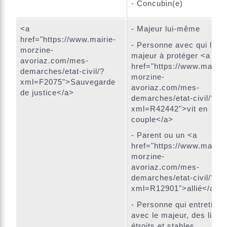
- Concubin(e)
<a
- Majeur lui-même
href="https://www.mairie-
- Personne avec qui le
morzine-
majeur à protéger <a
avoriaz.com/mes-
href="https://www.mairie-
demarches/etat-civil/?
morzine-
xml=F2075">Sauvegarde
avoriaz.com/mes-
de justice</a>
demarches/etat-civil/?
xml=R42442">vit en
couple</a>
- Parent ou un <a
href="https://www.mairie-
morzine-
avoriaz.com/mes-
demarches/etat-civil/?
xml=R12901">allié</a>
- Personne qui entretient,
avec le majeur, des liens
étroits et stables