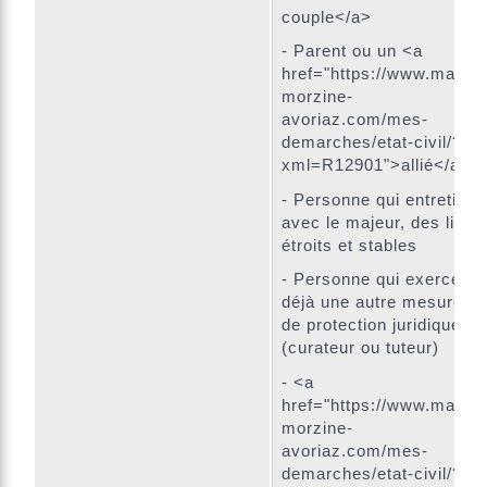
couple</a>
- Parent ou un <a
href="https://www.mairie-
morzine-
avoriaz.com/mes-
demarches/etat-civil/?
xml=R12901">allié</a>
- Personne qui entretient,
avec le majeur, des liens
étroits et stables
- Personne qui exerce
déjà une autre mesure
de protection juridique
(curateur ou tuteur)
- <a
href="https://www.mairie-
morzine-
avoriaz.com/mes-
demarches/etat-civil/?