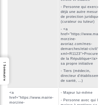
- Personne qui exerce
déjà une autre mesure
de protection juridique
(curateur ou tuteur)
- <a
href="https://www.mairie-
morzine-
avoriaz.com/mes-
demarches/etat-civil/?
xml=R1123">Procureur
de la République</a>, de
→
sa propre initiative
Sommaire
- Tiers (médecin,
directeur d'établissement
de santé, ...)
<a
- Majeur lui-même
href="https://www.mairie-
- Personne avec qui le
morzine-
majeur à protéger <a