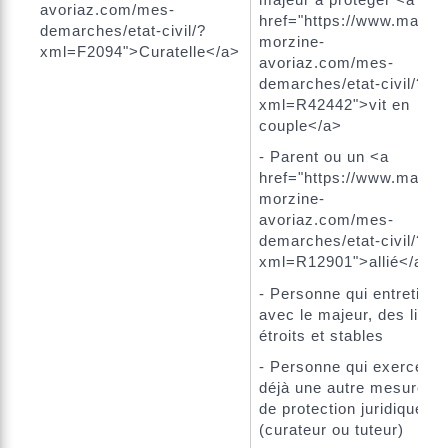
avoriaz.com/mes-
href="https://www.mairie-
demarches/etat-civil/?
morzine-
xml=F2094">Curatelle</a>
avoriaz.com/mes-
demarches/etat-civil/?
xml=R42442">vit en
couple</a>
- Parent ou un <a
href="https://www.mairie-
morzine-
avoriaz.com/mes-
demarches/etat-civil/?
xml=R12901">allié</a>
- Personne qui entretient,
avec le majeur, des liens
étroits et stables
- Personne qui exerce
déjà une autre mesure
de protection juridique
(curateur ou tuteur)