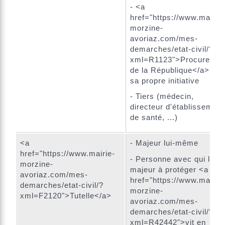
- <a
href="https://www.mairie-
morzine-
avoriaz.com/mes-
demarches/etat-civil/?
xml=R1123">Procureur
de la République</a>, de
sa propre initiative
- Tiers (médecin,
directeur d'établissement
de santé, ...)
<a
- Majeur lui-même
href="https://www.mairie-
- Personne avec qui le
morzine-
majeur à protéger <a
avoriaz.com/mes-
href="https://www.mairie-
demarches/etat-civil/?
morzine-
xml=F2120">Tutelle</a>
avoriaz.com/mes-
demarches/etat-civil/?
xml=R42442">vit en