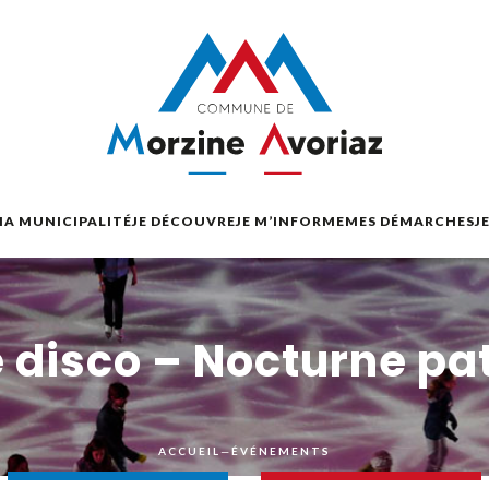
A MUNICIPALITÉ
JE DÉCOUVRE
JE M’INFORME
MES DÉMARCHES
J
e disco – Nocturne pa
ACCUEIL
—
ÉVÉNEMENTS