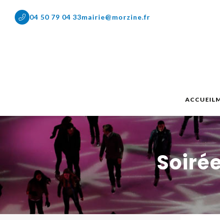
04 50 79 04 33
mairie@morzine.fr
ACCUEIL
M
Soiré