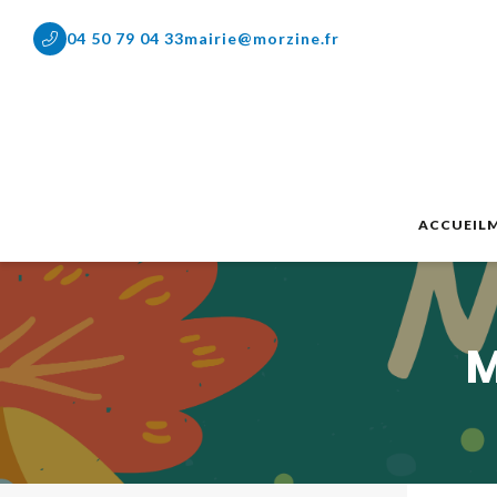
04 50 79 04 33
mairie@morzine.fr
ACCUEIL
M