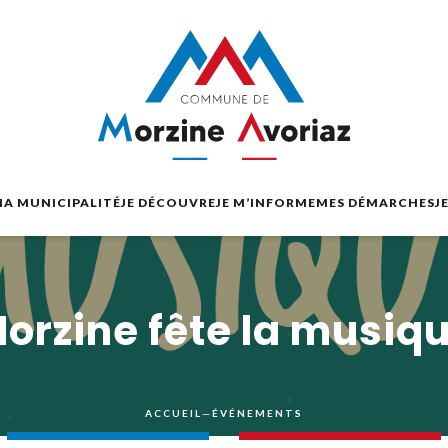
A MUNICIPALITÉ
JE DÉCOUVRE
JE M’INFORME
MES DÉMARCHES
J
Morzine fête la musiq
ACCUEIL
—
ÉVÉNEMENTS