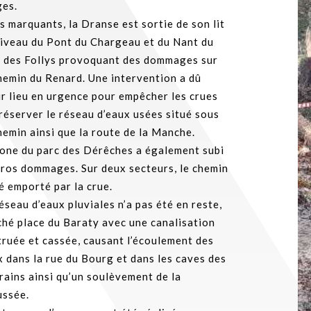
ges.
s marquants, la Dranse est sortie de son lit
niveau du Pont du Chargeau et du Nant du
n des Follys provoquant des dommages sur
hemin du Renard. Une intervention a dû
r lieu en urgence pour empêcher les crues
réserver le réseau d’eaux usées situé sous
hemin ainsi que la route de la Manche.
zone du parc des Dérêches a également subi
gros dommages. Sur deux secteurs, le chemin
é emporté par la crue.
éseau d’eaux pluviales n’a pas été en reste,
hé place du Baraty avec une canalisation
ruée et cassée, causant l’écoulement des
 dans la rue du Bourg et dans les caves des
rains ainsi qu’un soulèvement de la
ussée.