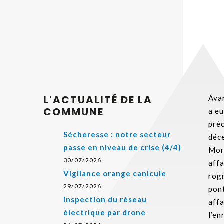
L'ACTUALITÉ DE LA
Avan
COMMUNE
a eu
pré
Sécheresse : notre secteur
déce
passe en niveau de crise (4/4)
Morz
30/07/2026
aff
Vigilance orange canicule
rog
29/07/2026
pont
Inspection du réseau
aff
électrique par drone
l’en