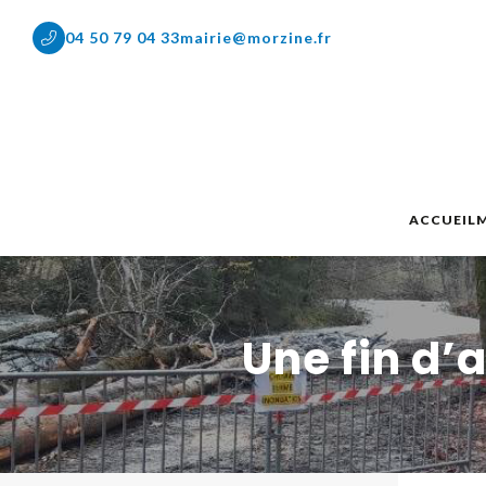
04 50 79 04 33
mairie@morzine.fr
ACCUEIL
M
Une fin d