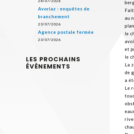
24/07/2026
ber
Avoriaz : enquêtes de
Fait
branchement
au 
23/07/2026
pla
Agence postale fermée
le c
23/07/2026
avoi
et p
le c
LES PROCHAINS
La 
ÉVÈNEMENTS
de 
a ét
Le r
touc
obst
eaux
rive
cha