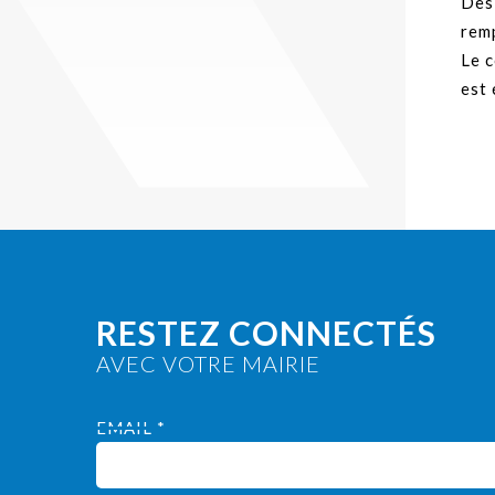
Des 
rem
Le 
est 
RESTEZ CONNECTÉS
AVEC VOTRE MAIRIE
EMAIL *