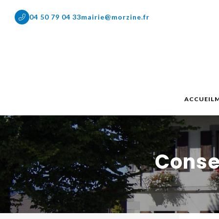
04 50 79 04 33
mairie@morzine.fr
ACCUEIL
M
Cons