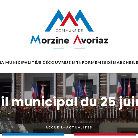
A MUNICIPALITÉ
JE DÉCOUVRE
JE M’INFORME
MES DÉMARCHES
J
eil municipal du 25 ju
ACCUEIL
—
ACTUALITÉS